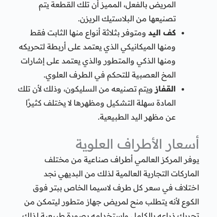
المريض بالفعل، المميز أن تلك القطعة يتم
تصنيعها من البلاستيك الريزن.
كف اليد
ومتوفر بثلاثة أنواع منها الثابت فقط
ومنها الميكانيكي الذي يعتمد على أربطة لتحريكه
ومنها الذكي والمتطور والذي يعتمد على إشارات
المخ العصبية للتحكم في الطرف العلوي.
القفاز
ويتم تصنيعه من السليكون، وذلك لأن تلك
المادة سهلة التشكيل ومظهرها لا يختلف كثيرًا
عن مظهر اليد الطبيعية.
أسعار الأطراف العلوية
يوفر المركز العالمي أطراف صناعية من مختلف
الماركات التجارية العالمية لذلك من البديهي نجد
اختلاف في سعر كل طرف لاسيما الخاص ببتر فوق
الكوع لأنه يتطلب منح لمريض جهاز متطور ليتمكن من
تحريك ذراعه بالكامل واستخدامه بصورة طبيعية لذلك