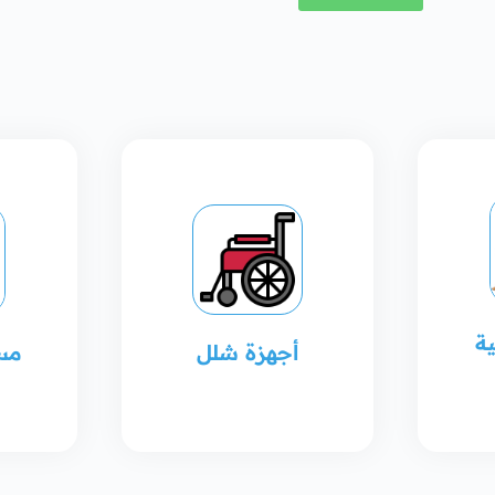
ة
أجهزة شلل
مس