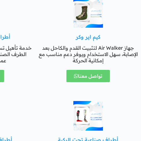
كيم اير وكر
أطرا
جهاز Air Walker لتثبيت القدم والكاحل بعد
خدمة تأهيل تس
الإصابة، سهل الاستخدام ويوفر دعم مناسب مع
الطرف الصن
إمكانية الحركة
عمل
تواصل معنا
أطراف صناعية تحت الركبة
أطراف