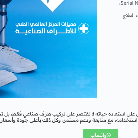
شفافية كاملة، توثيق بصري وقانوني لجميع الأجزاء بالـ Serial Number،
العلاج
 على استعادة حياته لا تقتصر على تركيب طرف صناعي فقط، بل تش
ستخدامه، مع متابعة ودعم مستمر، وكل ذلك بأعلى جودة وأسعار 
واتساب