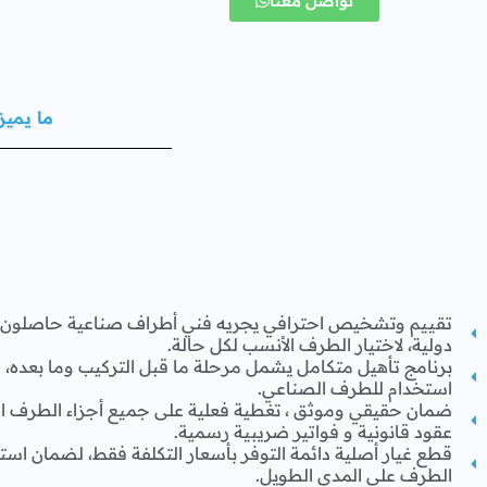
تواصل معنا
ما يميز
تقييم وتشخيص احترافي يجريه فني أطراف صناعية حاصلون 
دولية، لاختيار الطرف الأنسب لكل حالة.
برنامج تأهيل متكامل يشمل مرحلة ما قبل التركيب وما بعده
استخدام للطرف الصناعي.
ضمان حقيقي وموثق ، تغطية فعلية على جميع أجزاء الطرف ا
عقود قانونية و فواتير ضريبية رسمية.
قطع غيار أصلية دائمة التوفر بأسعار التكلفة فقط، لضمان استمر
الطرف على المدى الطويل.