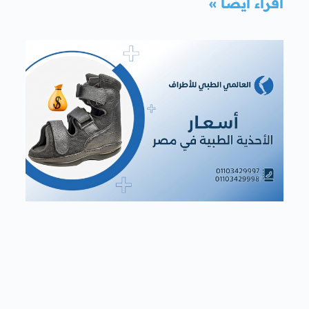
اقراء أيضا »