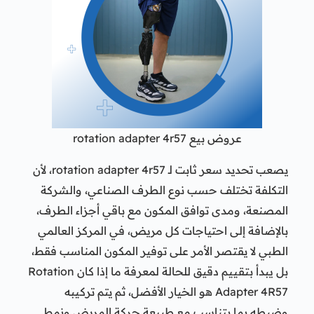
عروض بيع rotation adapter 4r57
يصعب تحديد سعر ثابت لـ rotation adapter 4r57، لأن
التكلفة تختلف حسب نوع الطرف الصناعي، والشركة
المصنعة، ومدى توافق المكون مع باقي أجزاء الطرف،
بالإضافة إلى احتياجات كل مريض، في المركز العالمي
الطبي لا يقتصر الأمر على توفير المكون المناسب فقط،
بل يبدأ بتقييم دقيق للحالة لمعرفة ما إذا كان Rotation
Adapter 4R57 هو الخيار الأفضل، ثم يتم تركيبه
وضبطه بما يتناسب مع طبيعة حركة المريض ونمط