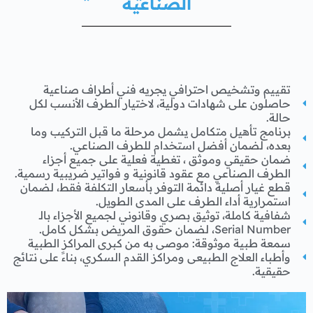
الصناعية
تقييم وتشخيص احترافي يجريه فني أطراف صناعية
حاصلون على شهادات دولية، لاختيار الطرف الأنسب لكل
حالة.
برنامج تأهيل متكامل يشمل مرحلة ما قبل التركيب وما
بعده، لضمان أفضل استخدام للطرف الصناعي.
ضمان حقيقي وموثق ، تغطية فعلية على جميع أجزاء
الطرف الصناعي مع عقود قانونية و فواتير ضريبية رسمية.
قطع غيار أصلية دائمة التوفر بأسعار التكلفة فقط، لضمان
استمرارية أداء الطرف على المدى الطويل.
شفافية كاملة، توثيق بصري وقانوني لجميع الأجزاء بالـ
Serial Number، لضمان حقوق المريض بشكل كامل.
سمعة طبية موثوقة: موصى به من كبرى المراكز الطبية
وأطباء العلاج الطبيعى ومراكز القدم السكري، بناءً على نتائج
حقيقية.