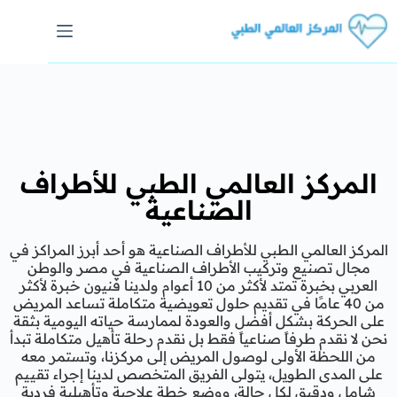
المركز العالمي الطبي للأطراف
الصناعية
المركز العالمي الطبي للأطراف الصناعية هو أحد أبرز المراكز في
مجال تصنيع وتركيب الأطراف الصناعية في مصر والوطن
العربي بخبرة تمتد لأكثر من 10 أعوام ولدينا فنيون خبرة لأكثر
من 40 عامًا في تقديم حلول تعويضية متكاملة تساعد المريض
على الحركة بشكل أفضل والعودة لممارسة حياته اليومية بثقة
نحن لا نقدم طرفاً صناعياً فقط بل نقدم رحلة تأهيل متكاملة تبدأ
من اللحظة الأولى لوصول المريض إلى مركزنا، وتستمر معه
على المدى الطويل، يتولى الفريق المتخصص لدينا إجراء تقييم
شامل ودقيق لكل حالة، ووضع خطة علاجية وتأهيلية فردية