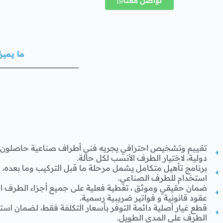
تواصل معنا
ما يميز
تقييم وتشخيص احترافي يجريه فني أطراف صناعية حاصلون 
دولية، لاختيار الطرف الأنسب لكل حالة.
برنامج تأهيل متكامل يشمل مرحلة ما قبل التركيب وما بعده
استخدام للطرف الصناعي.
ضمان حقيقي وموثق ، تغطية فعلية على جميع أجزاء الطرف ا
عقود قانونية و فواتير ضريبية رسمية.
قطع غيار أصلية دائمة التوفر بأسعار التكلفة فقط، لضمان استمر
الطرف على المدى الطويل.