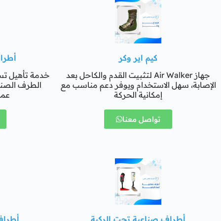
كيم اير وكر
أطرا
جهاز Air Walker لتثبيت القدم والكاحل بعد
خدمة تأهيل تس
الإصابة، سهل الاستخدام ويوفر دعم مناسب مع
الطرف الصن
إمكانية الحركة
عمل
تواصل معنا
أطراف صناعية تحت الركبة
أطراف