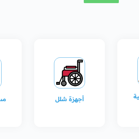
ة
أجهزة شلل
مس