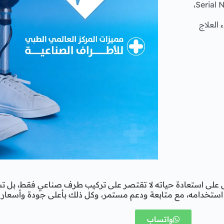
شفافية كاملة، توثيق بصري وقانوني لجميع الأجزاء بالـ Serial Number،
العلاج
 على استعادة حياته لا تقتصر على تركيب طرف صناعي فقط، بل تش
ستخدامه، مع متابعة ودعم مستمر، وكل ذلك بأعلى جودة وأسعار 
واتساب