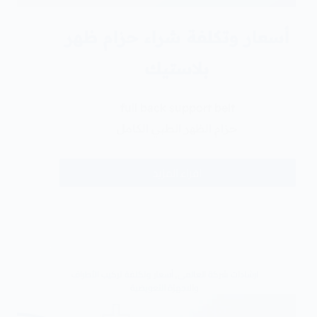
أسعار وتكلفة شراء حزام ظهر
بلاستيك
full back support belt
حزام الظهر الطبي الكامل
اقراء المزيد
ارشادات شركة العالمى
,
أسعار وتكلفة تركيب الأطراف
والاجهزة التعويضية