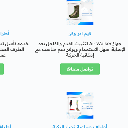
كيم اير وكر
أطرا
جهاز Air Walker لتثبيت القدم والكاحل بعد
خدمة تأهيل تس
الإصابة، سهل الاستخدام ويوفر دعم مناسب مع
الطرف الصن
إمكانية الحركة
عمل
تواصل معنا
أطراف صناعية تحت الركبة
أطراف