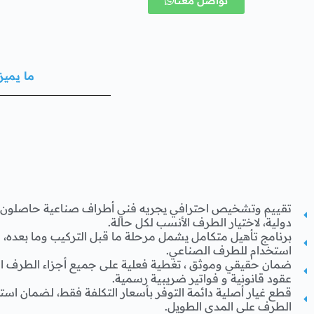
تواصل معنا
ما يميز
تقييم وتشخيص احترافي يجريه فني أطراف صناعية حاصلون 
دولية، لاختيار الطرف الأنسب لكل حالة.
برنامج تأهيل متكامل يشمل مرحلة ما قبل التركيب وما بعده
استخدام للطرف الصناعي.
ضمان حقيقي وموثق ، تغطية فعلية على جميع أجزاء الطرف ا
عقود قانونية و فواتير ضريبية رسمية.
قطع غيار أصلية دائمة التوفر بأسعار التكلفة فقط، لضمان استمر
الطرف على المدى الطويل.