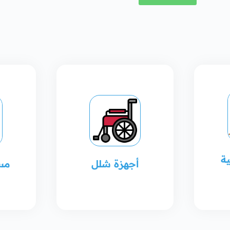
ة
أجهزة شلل
مس