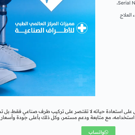
شفافية كاملة، توثيق بصري وقانوني لجميع الأجزاء بالـ Serial Number،
العلاج
 على استعادة حياته لا تقتصر على تركيب طرف صناعي فقط، بل تش
ستخدامه، مع متابعة ودعم مستمر، وكل ذلك بأعلى جودة وأسعار 
واتساب