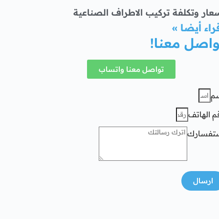
عار وتكلفة تركيب الاطراف الصناعية
راء أيضا »
واصل معنا!
تواصل معنا واتساب
م
م الهاتف
تفسارك
ارسال