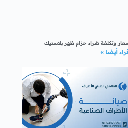
عار وتكلفة شراء حزام ظهر بلاستيك
راء أيضا »