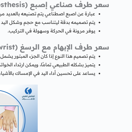
سعر طرف صناعي إصبع (Finger prosthesis)
عبارة عن اصبع اصطناعي يتم تصنيعه بالعديد من ا
يتم تصميمه بدقة ليتناسب مع حجم وشكل اليد ال
يوفر مرونة في الحركة وسهولة في التركيب.
سعر طرف الإبهام مع الرسغ (Thumb tip with wrist)
يتم تصميم هذا النوع إذا كان الجزء المبتور يشمل ا
يتميز بشكله الطبيعي تمامًا، ويمكن ارتداء الخوات
يساعد على تحسين أداء اليد في الإمساك بالأشياء 