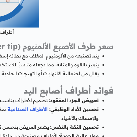
أطراف-
سعر طرف الأصبع الألمنيوم (Aluminum finger tip)
يتم تصنيعه من الألومنيوم المغلف مع بطانة إسفن
يتميز بالقوة والمتانة، مما يجعله مناسبًا للاستخ
يقلل من احتمالية الالتهابات أو التهيجات الجلدية.
فوائد أطراف أصابع اليد
تعويض الجزء المفقود:
تصميم الأطراف يناسب حج
تحسين الأداء الوظيفي:
الأطراف الصناعية
تمكن
والإمساك بالأشياء.
تحسين الثقة بالنفس:
يشعر المريض بتحسن نف
مواد عالية الجودة:
الأطراف مصنوعة من مادة السي