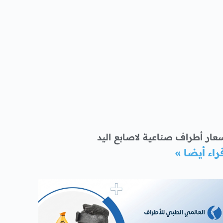
عار أطراف صناعية لاصابع اليد
راء أيضا »