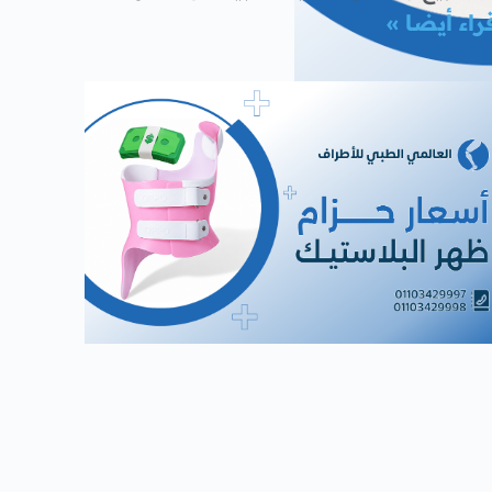
راء أيضا »