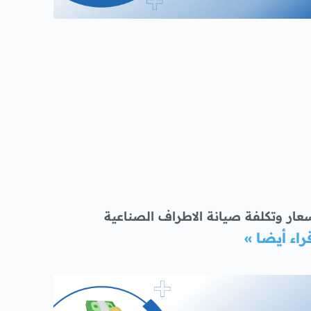
عار وتكلفة صيانة الاطراف الصناعية
راء أيضا »