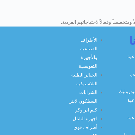
تخصصاً وفعالاً لاحتياجاتهم الفردية.
ا
الأطراف
الصناعية
عية
والأجهزة
التعويضية
ي
الجبائر الطبية
البلاستيكية
يدروليك
الشرابات
عية
السيلكون لاينر
كيم اير وكر
عية
اجهزة الشلل
أطراف فوق