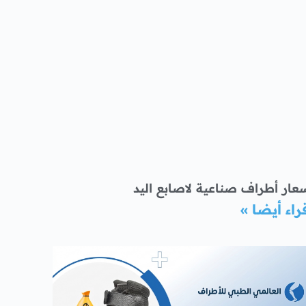
عار أطراف صناعية لاصابع اليد
راء أيضا »