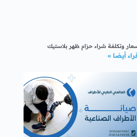
عار وتكلفة شراء حزام ظهر بلاستيك
راء أيضا »