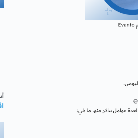
Eva
ليومي.
أس
اق