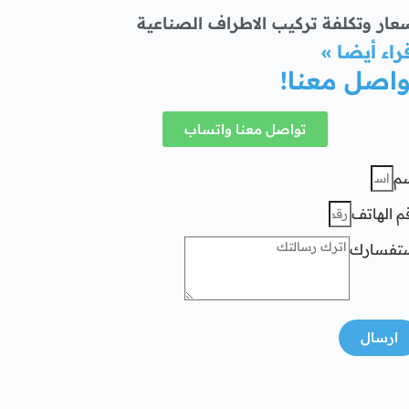
عار وتكلفة تركيب الاطراف الصناعية
راء أيضا »
واصل معنا!
تواصل معنا واتساب
م
م الهاتف
تفسارك
ارسال