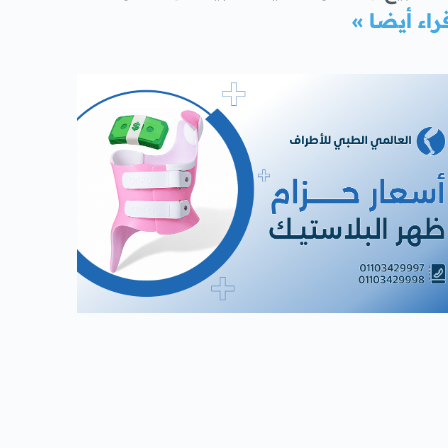
راء أيضا »