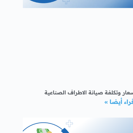
عار وتكلفة صيانة الاطراف الصناعية
راء أيضا »