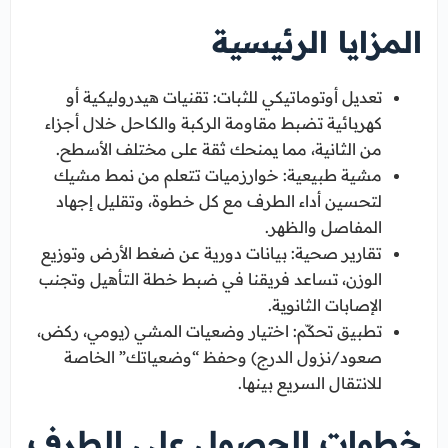
المزايا الرئيسية
تعديل أوتوماتيكي للثبات: تقنيات هيدروليكية أو
كهربائية تضبط مقاومة الركبة والكاحل خلال أجزاء
من الثانية، مما يمنحك ثقة على مختلف الأسطح.
مشية طبيعية: خوارزميات تتعلم من نمط مشيك
لتحسين أداء الطرف مع كل خطوة، وتقليل إجهاد
المفاصل والظهر.
تقارير صحية: بيانات دورية عن ضغط الأرض وتوزيع
الوزن، تساعد فريقنا في ضبط خطة التأهيل وتجنب
الإصابات الثانوية.
تطبيق تحكّم: اختيار وضعيات المشي (يومي، ركض،
صعود/نزول الدرج) وحفظ “وضعياتك” الخاصة
للانتقال السريع بينها.
خطوات الحصول على الطرف