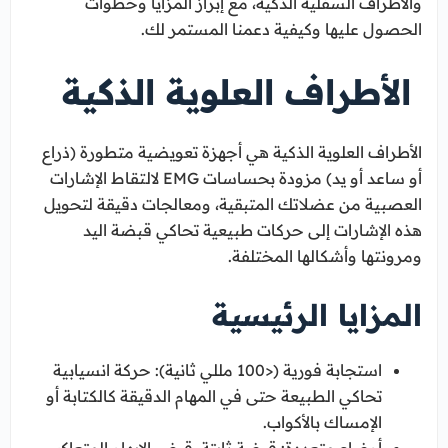
والأطراف السفلية الذكية، مع إبراز المزايا وخطوات
الحصول عليها وكيفية دعمنا المستمر لك.
الأطراف العلوية الذكية
الأطراف العلوية الذكية هي أجهزة تعويضية متطورة (ذراع
أو ساعد أو يد) مزودة بحساسات EMG لالتقاط الإشارات
العصبية من عضلاتك المتبقية، ومعالجات دقيقة لتحويل
هذه الإشارات إلى حركات طبيعية تحاكي قبضة اليد
ومرونتها وأشكالها المختلفة.
المزايا الرئيسية
استجابة فورية (<100 مللي ثانية): حركة انسيابية
تحاكي الطبيعة حتى في المهام الدقيقة كالكتابة أو
الإمساك بالأكواب.
أوضاع متعددة: قبضة ثابتة، قبض الإبهام المتعاكس،